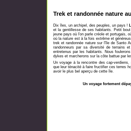
Trek et randonnée nature au
Dix îles, un archipel, des peuples, un pays !
L
et la gentillesse de ses habitants. Petit bout
jeune pays où l'on parle créole et portugais, 
où la nature est à la fois extrême et généreus
trek et randonnée nature sur l'île de Santo 
randonneurs par sa diversité de terrains 
entretenus par les habitants. Nous fouleron
dykes et marcherons sur la côte battue par le
Un voyage à la rencontre des cap-verdiens, peu
que leur ténacité à faire fructifier ces terres
avoir le plus bel aperçu de cette île.
Un voyage fortement dépay