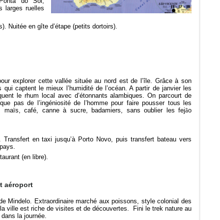
 Ponta do Sol,
 larges ruelles
). Nuitée en gîte d’étape (petits dortoirs).
ur explorer cette vallée située au nord est de l’île. Grâce à son
es qui captent le mieux l’humidité de l’océan. A partir de janvier les
briquent le rhum local avec d’étonnants alambiques. On parcourt de
ue pas de l’ingéniosité de l’homme pour faire pousser tous les
maïs, café, canne à sucre, badamiers, sans oublier les fej
ã
o
 Transfert en taxi jusqu’à Porto Novo, puis transfert bateau vers
 pays.
urant (en libre).
rt aéroport
e de Mindelo. Extraordinaire marché aux poissons, style colonial des
la ville est riche de visites et de découvertes. Fini le trek nature au
t dans la journée.