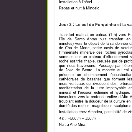
Installation à l’hôtel.
Repas et nuit à Mindelo.
Jour 2 : Le col de Forquinha et la va
Transfert matinal en bateau (1 h) vers P
l’île de Santo Antao puis transfert en
minutes) vers le départ de la randonnée da
de Cha de Morte, petite oasis de verdur
l’immensité minérale des roches pyrocla
sommes sur un plateau d’effondrement vo
roche est très friable, creusée par de pro
que nous traversons. Passage par l’éto
de Jo
ã
o de Bento. La montée au col 
présente un cheminement époustoufla
cathédrales de basaltes que forment le
murs verticaux qui évoquent des forteres
manifestation de la lutte impitoyable e
minéral et l’érosion éolienne et hydrique.
basculons vers la profonde vallée d’Alto 
troublant entre la douceur de la culture en 
dureté des roches, magnifiques sculptures 
Installation chez Amadeu, possibilité de visi
4 h ; +500 m – 350 m
Nuit à Alto Mira