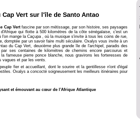
 Cap Vert sur l'île de Santo Antao
e Cap Vert
fascine par son métissage, par son histoire, ses paysages
 d'Afrique qui flotte à 500 kilomètres de la côte sénégalaise, c'est un
où l'on mange la Caçupa , où la musique s'invite à tous les coins de rue,
e, domptée par un savoir faire multi séculaire. Oxalys vous invite à un
Antao du Cap Vert, deuxième plus grande île de l'archipel, paradis des
et par ses centaines de kilomètres de chemins encore parcourus et
s la fameuse pierre ponce blanche, nous gravirons les forteresses de
s vagues et par les vents.
ple fier et accueillant, dont le sourire et la gentillesse n'ont d'égal
 hostiles. Oxalys a concocté soigneusement les meilleurs itinéraires pour
sant et émouvant au cœur de l'Afrique Atlantique