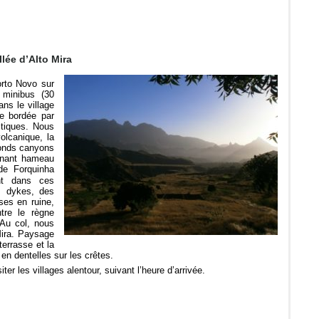
llée d’Alto Mira
orto Novo sur
 minibus (30
ns le village
e bordée par
stiques. Nous
lcanique, la
fonds canyons
nnant hameau
de Forquinha
nt dans ces
s dykes, des
ses en ruine,
ntre le règne
 Au col, nous
Mira. Paysage
terrasse et la
en dentelles sur les crêtes.
ter les villages alentour, suivant l’heure d’arrivée.