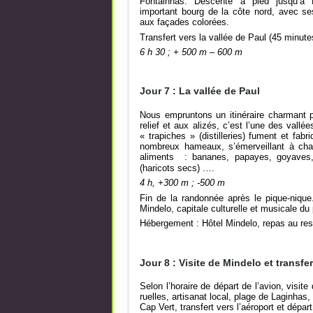
Fontainhas. Descente à pied jusqu’à
important bourg de la côte nord, avec ses
aux façades colorées.
Transfert vers la vallée de Paul (45 minutes
6 h 30 ; + 500 m – 600 m
Jour 7 : La vallée de Paul
Nous empruntons un itinéraire charmant po
relief et aux alizés, c’est l’une des vallé
« trapiches » (distilleries) fument et fa
nombreux hameaux, s’émerveillant à chaq
aliments : bananes, papayes, goyaves, 
(haricots secs) .…
4 h, +300 m ; -500 m
Fin de la randonnée après le pique-nique.
Mindelo, capitale culturelle et musicale du
Hébergement : Hôtel Mindelo, repas au resta
Jour 8 : Visite de Mindelo et transfe
Selon l’horaire de départ de l’avion, visit
ruelles, artisanat local, plage de Laginhas, 
Cap Vert, transfert vers l’aéroport et dépar