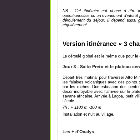
NB : Cet itinéraire est donné à titre in
opérationnelles ou un événement d’intérêt p
déroulement du séjour. Il dépend aussi
régulièrement.
Version itinérance « 3 ch
Le déroulé global est le même que pour le
Jour 3 : Salto Preto et le plateau cen
Départ très matinal pour traverser Alto M
les falaises volcaniques avec des points 
par les roches. Domestication des pentes
décor incroyable avec l’arrivée sur le pl
savane africaine. Arrivée à Lagoa, petit vi
l’école.
7h ; + 1100 m -100 m
Installation et nuit au village.
Les + d’Oxalys