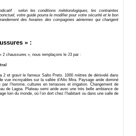
dicatif : selon les conditions météorologiques, les contraintes
onctuel, votre guide pourra le modifier pour votre sécurité et le bon
 grandement des horaires des compagnies aériennes qui changent
aussures » :
 « 2 chaussures », nous remplaçons le J3 par :
tral
ira 2 et gravir le fameux Salto Preto. 1000 mètres de dénivelé dans
de vue incroyables sur la vallée d’Alto Mira. Paysage aride dominé
 par l’homme, cultures en terrasses et irrigation. Changement de
ateau de Lagoa. Plateau semi aride avec une très belle ambiance de
llage loin du monde, où l’on dort chez l’habitant ou dans une salle de