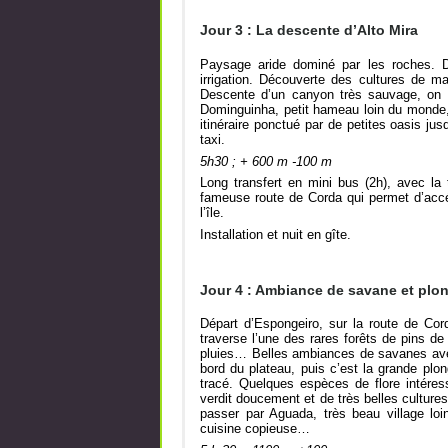
Jour 3 : La descente d’Alto Mira
Paysage aride dominé par les roches. D
irrigation. Découverte des cultures de m
Descente d’un canyon très sauvage, on se
Dominguinha, petit hameau loin du monde, 
itinéraire ponctué par de petites oasis j
taxi.
5h30 ; + 600 m -100 m
Long transfert en mini bus (2h), avec la 
fameuse route de Corda qui permet d’accé
l’île.
Installation et nuit en gîte.
Jour 4 : Ambiance de savane et plon
Départ d’Espongeiro, sur la route de Cord
traverse l’une des rares forêts de pins de l
pluies… Belles ambiances de savanes avec
bord du plateau, puis c’est la grande pl
tracé. Quelques espèces de flore intére
verdit doucement et de très belles cultures
passer par Aguada, très beau village loi
cuisine copieuse…