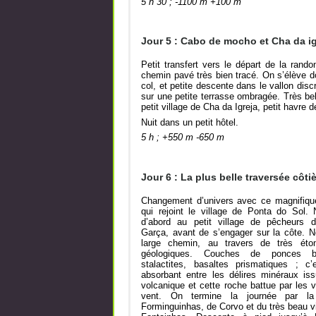
5 h 30 ; -1100 m +100 m
Jour 5 : Cabo de mocho et Cha da ig
Petit transfert vers le départ de la ran
chemin pavé très bien tracé. On s’élève d
col, et petite descente dans le vallon dis
sur une petite terrasse ombragée. Très bell
petit village de Cha da Igreja, petit havre
Nuit dans un petit hôtel.
5 h ; +550 m -650 m
Jour 6 : La plus belle traversée côti
Changement d’univers avec ce magnifiqu
qui rejoint le village de Ponta do Sol
d’abord au petit village de pêcheurs 
Garça, avant de s’engager sur la côte. 
large chemin, au travers de très éton
géologiques. Couches de ponces bl
stalactites, basaltes prismatiques ; c
absorbant entre les délires minéraux issu
volcanique et cette roche battue par les 
vent. On termine la journée par la
Forminguinhas, de Corvo et du très beau v