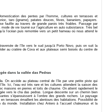
omestication des pentes par l’homme, cultures en terrasses et
anioc, taro (igname), patates douces, fèves, bananiers, papayers.
 faufile au travers de grande parois très friables. Passage par
mode de vie tourné sur l’agriculture en auto subsistance. Très bel
usqu’à l’océan puis remontée vers un petit hameau où nous attend le
traversée de l’île vers le sud jusqu’à Porto Novo, puis on suit la
der au cratère de Cova et aux plateaux semi boisés du centre de
gée dans la vallée das Pedras
a. On accède au plateau central de l’île par une petite piste qui
’île. Ici, l’eau est très rare et les cultures attendent la saison des
 maisons en pierres et toits de chaume. On atteint rapidement le
ongée vers le cha das pedras. Longue descente sur un chemin bien
ssantes s’épanouissent à l’ombre des grands rochers. Le paysage
 en terrasses émaillent les alentours des habitations. Possibilité de
n du monde. Installation chez Antero à l’accueil chaleureux et la