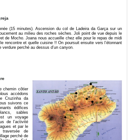
reja
donnée (15 minutes). Ascension du col de Ladeira da Garça sur un
oucement au milieu des roches sèches. Joli point de vue depuis le
cret de Mocho. Joana nous accueille chez elle pour le repas de midi
e rencontre et quelle cuisine !! On poursuit ensuite vers l’étonnant
 de verdure perché au dessus d’un canyon.
ère
e chemin côtier
. Nous accédons
de Cruzinha da
Nous suivons ce
nants édifices
ancs, sables
’est un voyage
s de l’activité
vagues et par le
 traversée de
illage perché de